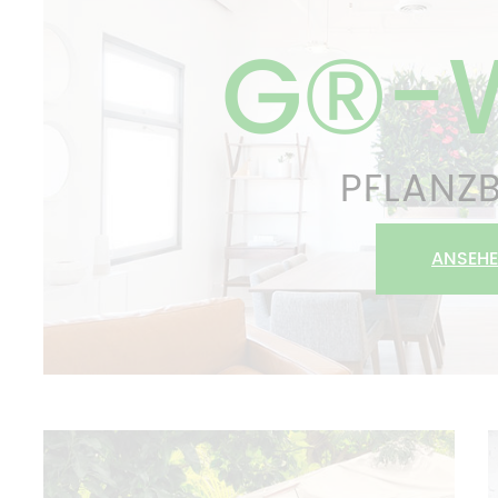
G®-
PFLANZB
ANSEH