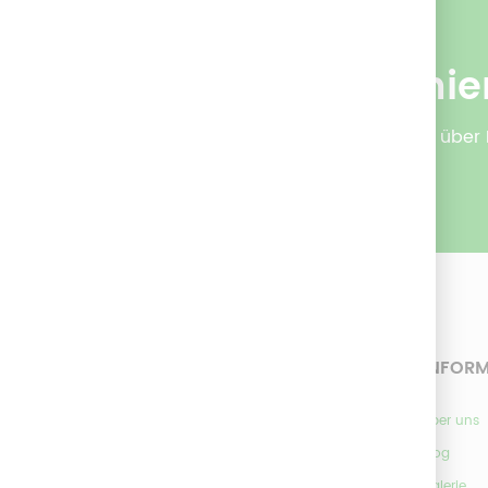
Newsletter abonnie
Abonnieren Sie unseren Newsletter, um über 
INFOR
Über uns
Blog
Green Line by Gmöhling
Galerie