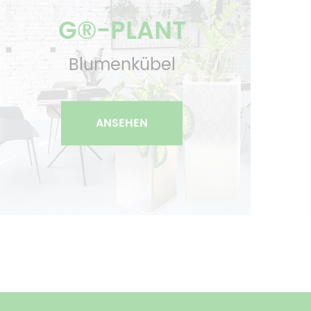
G®-PLANT
Blumenkübel
ANSEHEN